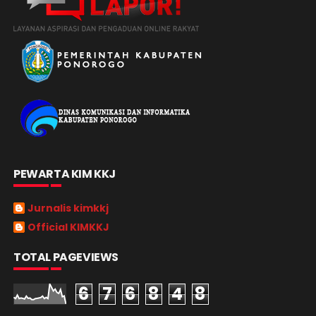
PEWARTA KIM KKJ
Jurnalis kimkkj
Official KIMKKJ
TOTAL PAGEVIEWS
6
7
6
8
4
8