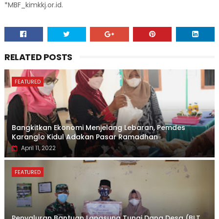
*MBF_kimkkj.or.id.
RELATED POSTS
FEATURED
Bangkitkan Ekonomi Menjelang Lebaran, Pemdes
Karanglo Kidul Adakan Pasar Ramadhan
April 11, 2022
FEATURED
Penyaluran Bantuan Langsung Tunai Dana Desa (BLT