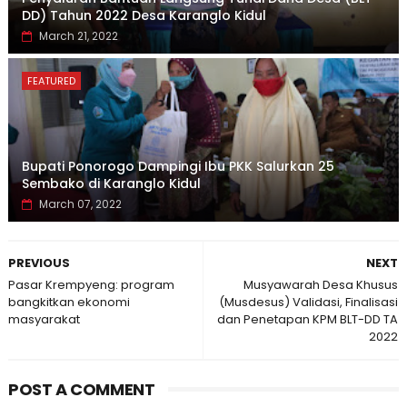
DD) Tahun 2022 Desa Karanglo Kidul
March 21, 2022
FEATURED
Bupati Ponorogo Dampingi Ibu PKK Salurkan 25
Sembako di Karanglo Kidul
March 07, 2022
PREVIOUS
NEXT
Pasar Krempyeng: program
Musyawarah Desa Khusus
bangkitkan ekonomi
(Musdesus) Validasi, Finalisasi
masyarakat
dan Penetapan KPM BLT-DD TA
2022
POST A COMMENT