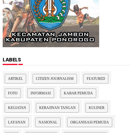
LABELS
ARTIKEL
CITIZEN JOURNALISM
FEATURED
FOTO
INFORMASI
KABAR PEMUDA
KEGIATAN
KERAJINAN TANGAN
KULINER
LAYANAN
NASIONAL
ORGANISASI PEMUDA