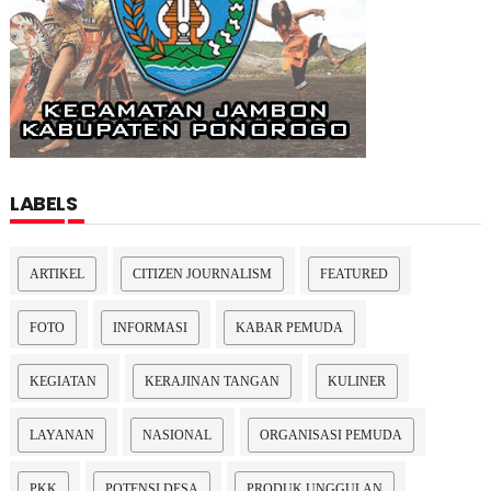
LABELS
ARTIKEL
CITIZEN JOURNALISM
FEATURED
FOTO
INFORMASI
KABAR PEMUDA
KEGIATAN
KERAJINAN TANGAN
KULINER
LAYANAN
NASIONAL
ORGANISASI PEMUDA
PKK
POTENSI DESA
PRODUK UNGGULAN