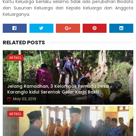
Kartu Keluarga berlaku selama tidak ada perubahan Biodata
dan Susunan Keluarga dari Kepala Keluarga dan Anggota
Keluarganya.
RELATED POSTS
ARTIKEL
Jelang Ramadhan, 3 Kelompok Pemuda Desa
Karanglo kidul Serentak Gelar Kerja Bakti
May 03, 2019
ARTIKEL