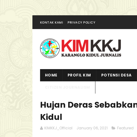
KONTAK KAMI
PRIVACY POLICY
HOME
PROFIL KIM
POTENSI DESA
CITIZEN JOURNALISM
Hujan Deras Sebabkan
Kidul
KIMKKJ_Official
January 06, 2021
Featured