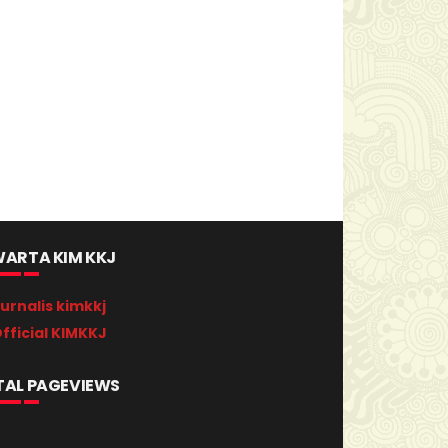
ARTA KIM KKJ
urnalis kimkkj
fficial KIMKKJ
TAL PAGEVIEWS