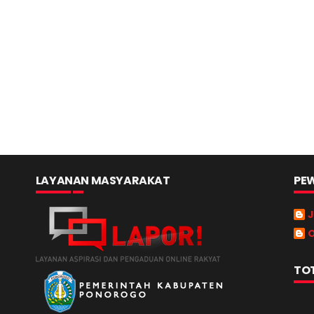
LAYANAN MASYARAKAT
PEW
J
O
TO