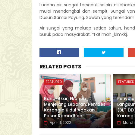
Luapan air sungai tersebut selain disebab
mulai mendangkal dan sempit. Sungai yang
Dusun Sambi Payung. Sawah yang terendam
Air sungai yang meluap setiap tahun, hend
buruk pada masyarakat. *Fatimah_kimkkj.
RELATED POSTS
FEATURED
FEATURED
Bangkitkan Ekonomi
Penyalu
Menjelang Lebaran, Pemdes
Langsun
Karanglo Kidul Adakan
(BLT DD
Pasar Ramadhan
Karangl
April 11, 2022
March 