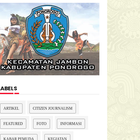
LABELS
ARTIKEL
CITIZEN JOURNALISM
FEATURED
FOTO
INFORMASI
KABAR PEMUDA
KEGIATAN