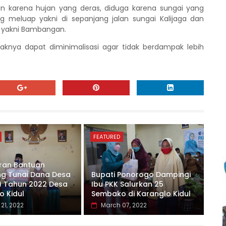
kan karena hujan yang deras, diduga karena sungai yang
 meluap yakni di sepanjang jalan sungai Kalijaga dan
 yakni Bambangan.
aknya dapat diminimalisasi agar tidak berdampak lebih
FEATURED
ran Bantuan
g Tunai Dana Desa
Bupati Ponorogo Dampingi
) Tahun 2022 Desa
Ibu PKK Salurkan 25
o Kidul
Sembako di Karanglo Kidul
21, 2022
March 07, 2022