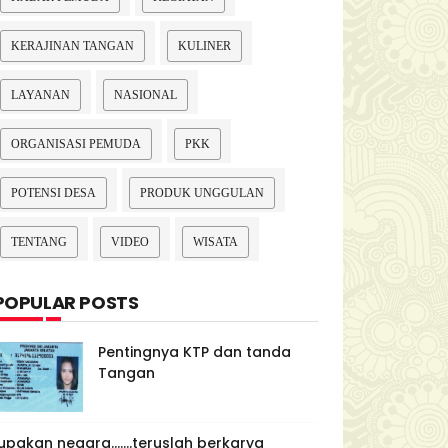
KERAJINAN TANGAN
KULINER
LAYANAN
NASIONAL
ORGANISASI PEMUDA
PKK
POTENSI DESA
PRODUK UNGGULAN
TENTANG
VIDEO
WISATA
POPULAR POSTS
Pentingnya KTP dan tanda
Tangan
upakan negara.......teruslah berkarya