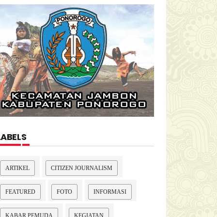
LABELS
ARTIKEL
CITIZEN JOURNALISM
FEATURED
FOTO
INFORMASI
KABAR PEMUDA
KEGIATAN