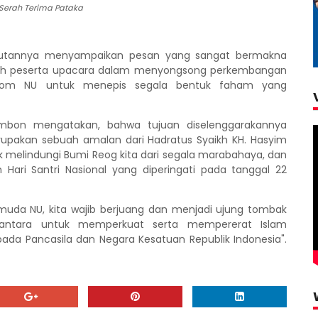
 Serah Terima Pataka
butannya menyampaikan pesan yang sangat bermakna
ruh peserta upacara dalam menyongsong perkembangan
nom NU untuk menepis segala bentuk faham yang
ambon mengatakan, bahwa tujuan diselenggarakannya
rupakan sebuah amalan dari Hadratus Syaikh KH. Hasyim
uk melindungi Bumi Reog kita dari segala marabahaya, dan
Hari Santri Nasional yang diperingati pada tanggal 22
muda NU, kita wajib berjuang dan menjadi ujung tombak
santara untuk memperkuat serta mempererat Islam
da Pancasila dan Negara Kesatuan Republik Indonesia".