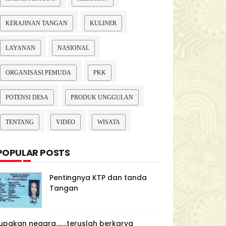
KERAJINAN TANGAN
KULINER
LAYANAN
NASIONAL
ORGANISASI PEMUDA
PKK
POTENSI DESA
PRODUK UNGGULAN
TENTANG
VIDEO
WISATA
POPULAR POSTS
Pentingnya KTP dan tanda
Tangan
upakan negara.......teruslah berkarya