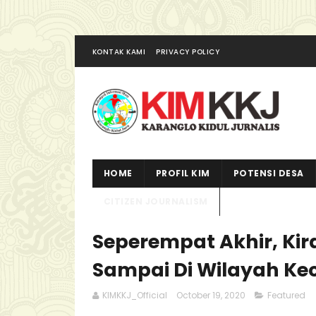
KONTAK KAMI
PRIVACY POLICY
HOME
PROFIL KIM
POTENSI DESA
CITIZEN JOURNALISM
Seperempat Akhir, Kir
Sampai Di Wilayah K
KIMKKJ_Official
October 19, 2020
Featured