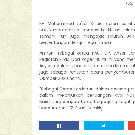
Foto:
KH. Muhammad Ja'far Shidiq, dalam sam
untuk memperkuat pondasi ke-NU an selu
zaman. Pun juga mengajak seluruh Ba
bertentangan dengan Agama Islam.
Amroni sebagai ketua PAC. GP. Ansor J
kegiatan Kirab Doa Pager Bumi ini yang me
Asy'ari adalah sebagai suatu usaha kita unt
juga sebagai rentetan acara penyambutan 
Oktober 2020 nanti.
"Sebagai Garda terdepan dalam barisan pe
dalam melanjutkan perjuangan Kyai Nu
Nusantara dengan tetap berpegang teguh pa
Ucap Amroni. *Z. Fuad_ kimkkj.