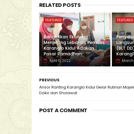
RELATED POSTS
FEATURED
FEATURED
Bangkitkan Ekonomi
Penyalu
Menjelang Lebaran, Pemdes
Langsun
Karanglo Kidul Adakan
(BLT DD
Pasar Ramadhan
Karangl
April 11, 2022
March 
PREVIOUS
Ansor Ranting Karanglo Kidul Gelar Rutinan Majel
Dzikir dan Sholawat
POST A COMMENT