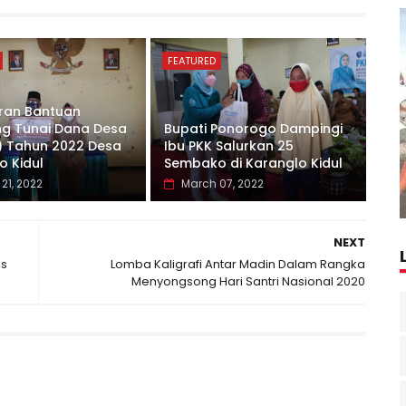
FEATURED
ran Bantuan
g Tunai Dana Desa
Bupati Ponorogo Dampingi
) Tahun 2022 Desa
Ibu PKK Salurkan 25
o Kidul
Sembako di Karanglo Kidul
21, 2022
March 07, 2022
NEXT
is
Lomba Kaligrafi Antar Madin Dalam Rangka
Menyongsong Hari Santri Nasional 2020