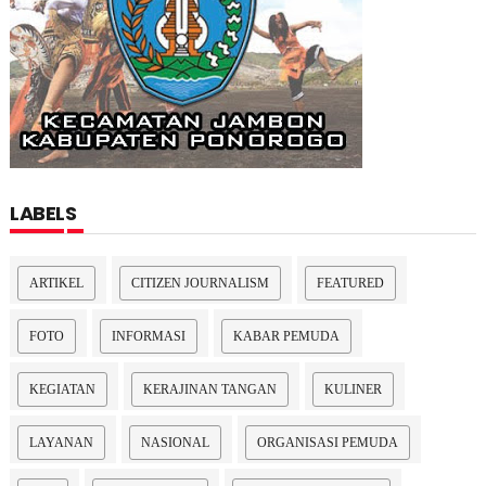
LABELS
ARTIKEL
CITIZEN JOURNALISM
FEATURED
FOTO
INFORMASI
KABAR PEMUDA
KEGIATAN
KERAJINAN TANGAN
KULINER
LAYANAN
NASIONAL
ORGANISASI PEMUDA