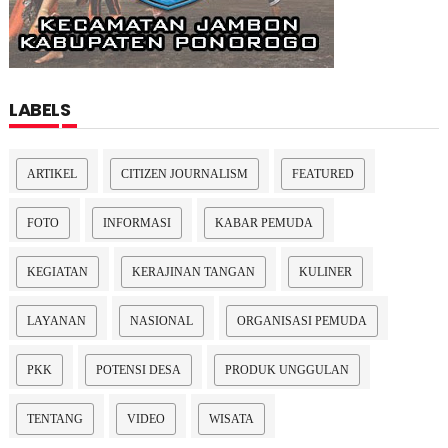
LABELS
ARTIKEL
CITIZEN JOURNALISM
FEATURED
FOTO
INFORMASI
KABAR PEMUDA
KEGIATAN
KERAJINAN TANGAN
KULINER
LAYANAN
NASIONAL
ORGANISASI PEMUDA
PKK
POTENSI DESA
PRODUK UNGGULAN
TENTANG
VIDEO
WISATA