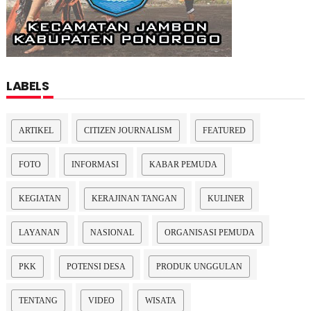
LABELS
ARTIKEL
CITIZEN JOURNALISM
FEATURED
FOTO
INFORMASI
KABAR PEMUDA
KEGIATAN
KERAJINAN TANGAN
KULINER
LAYANAN
NASIONAL
ORGANISASI PEMUDA
PKK
POTENSI DESA
PRODUK UNGGULAN
TENTANG
VIDEO
WISATA