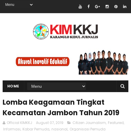
HOME
Lomba Keagamaan Tingkat
Kecamatan Jambon Tahun 2019
Official KIMKKJ
August 07, 2019
Citizen Journalism
,
Featured
,
Informasi
,
Kabar Pemuda
,
nasional
,
Organisasi Pemuda