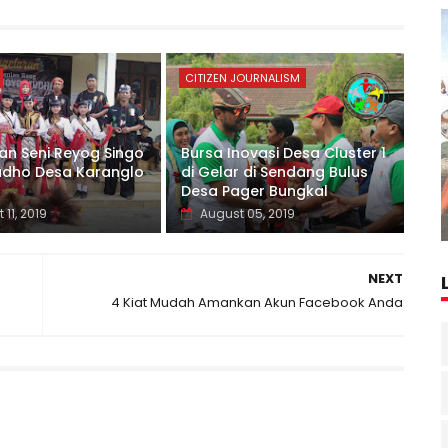
CITIZEN JOURNALISM
an Seni Reyog Singo
Bursa Inovasi Desa Cluster 1
dho Desa Karanglo
di Gelar di Sendang Bulus
Desa Pager Bungkal
 11, 2019
August 05, 2019
NEXT
4 Kiat Mudah Amankan Akun Facebook Anda