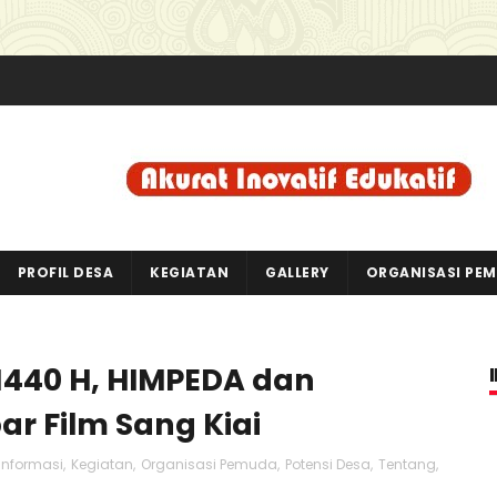
PROFIL DESA
KEGIATAN
GALLERY
ORGANISASI PE
1440 H, HIMPEDA dan
r Film Sang Kiai
Informasi
,
Kegiatan
,
Organisasi Pemuda
,
Potensi Desa
,
Tentang
,