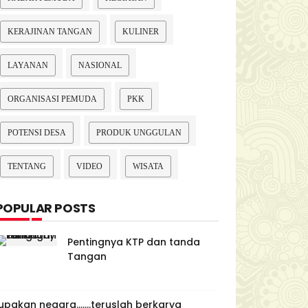
KERAJINAN TANGAN
KULINER
LAYANAN
NASIONAL
ORGANISASI PEMUDA
PKK
POTENSI DESA
PRODUK UNGGULAN
TENTANG
VIDEO
WISATA
POPULAR POSTS
Pentingnya KTP dan tanda
Tangan
upakan negara.......teruslah berkarya