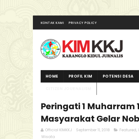
KONTAK KAMI
PRIVACY POLICY
HOME
PROFIL KIM
POTENSI DESA
CITIZEN JOURNALISM
Peringati 1 Muharram 
Masyarakat Gelar Noba
Official KIMKKJ
September 11, 2018
Featured
,
Wisata