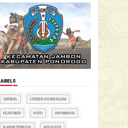
LABELS
ARTIKEL
CITIZEN JOURNALISM
FEATURED
FOTO
INFORMASI
KABAR PEMUDA
KEGIATAN