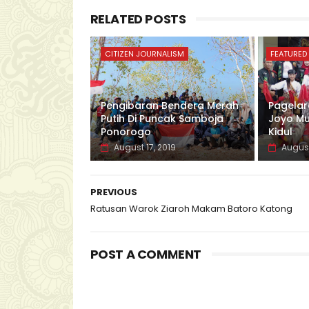
RELATED POSTS
CITIZEN JOURNALISM
FEATURED
Pengibaran Bendera Merah
Pagelar
Putih Di Puncak Samboja
Joyo Mu
Ponorogo
Kidul
August 17, 2019
August
PREVIOUS
Ratusan Warok Ziaroh Makam Batoro Katong
POST A COMMENT