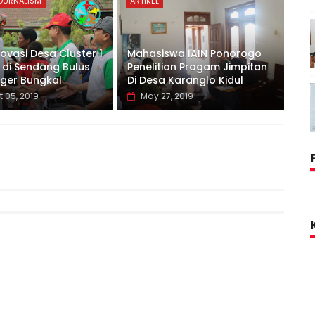
JOURNALISM
ARTIKEL
ovasi Desa Cluster 1
Mahasiswa IAIN Ponorogo
r di Sendang Bulus
Penelitian Progam Jimpitan
ger Bungkal
Di Desa Karanglo Kidul
 05, 2019
May 27, 2019