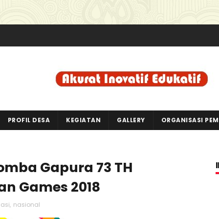
PROFIL DESA
KEGIATAN
GALLERY
ORGANISASI PE
 Lomba Gapura 73 TH
an Games 2018
asi
,
nasional