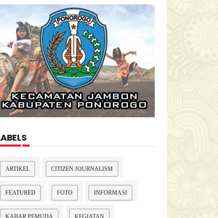
LABELS
ARTIKEL
CITIZEN JOURNALISM
FEATURED
FOTO
INFORMASI
KABAR PEMUDA
KEGIATAN