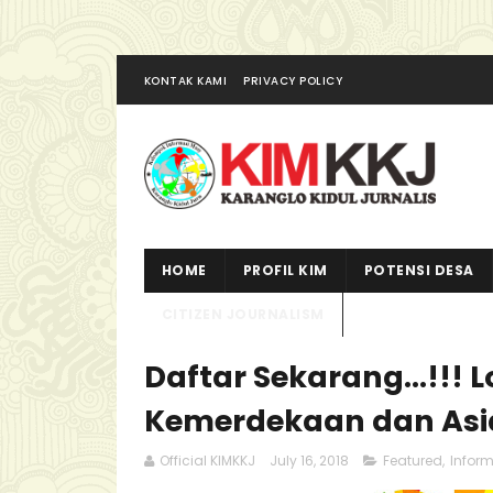
KONTAK KAMI
PRIVACY POLICY
HOME
PROFIL KIM
POTENSI DESA
CITIZEN JOURNALISM
Daftar Sekarang...!!!
Kemerdekaan dan Asi
Official KIMKKJ
July 16, 2018
Featured
,
Inform