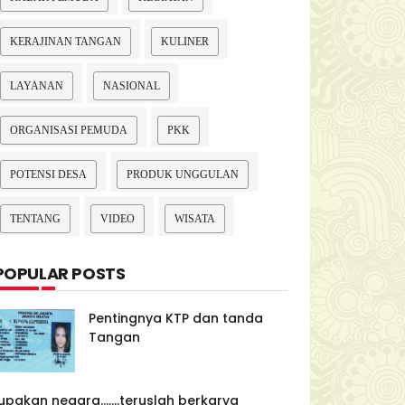
KERAJINAN TANGAN
KULINER
LAYANAN
NASIONAL
ORGANISASI PEMUDA
PKK
POTENSI DESA
PRODUK UNGGULAN
TENTANG
VIDEO
WISATA
POPULAR POSTS
Pentingnya KTP dan tanda
Tangan
upakan negara.......teruslah berkarya