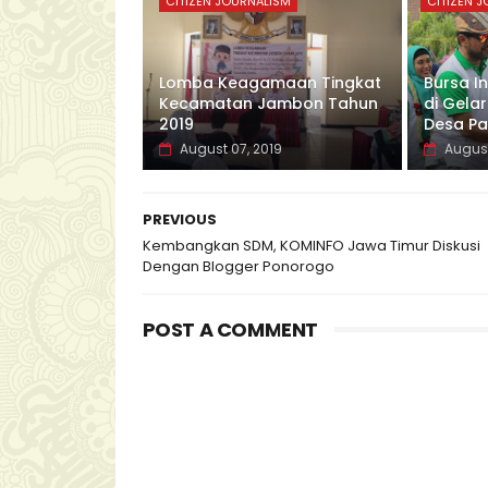
CITIZEN JOURNALISM
CITIZEN 
Lomba Keagamaan Tingkat
Bursa In
Kecamatan Jambon Tahun
di Gela
2019
Desa Pa
August 07, 2019
August
PREVIOUS
Kembangkan SDM, KOMINFO Jawa Timur Diskusi
Dengan Blogger Ponorogo
POST A COMMENT