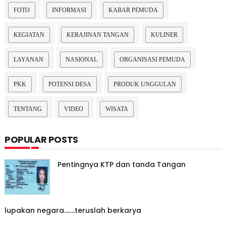
FOTO
INFORMASI
KABAR PEMUDA
KEGIATAN
KERAJINAN TANGAN
KULINER
LAYANAN
NASIONAL
ORGANISASI PEMUDA
PKK
POTENSI DESA
PRODUK UNGGULAN
TENTANG
VIDEO
WISATA
POPULAR POSTS
Pentingnya KTP dan tanda Tangan
lupakan negara.......teruslah berkarya