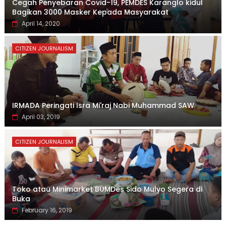
Cegah Penyebaran Covid-19, PEMDES Karanglo kidul
Bagikan 3000 Masker Kepada Masyarakat
April 14, 2020
CITIZEN JOURNALISM
IRMADA Peringati Isra Mi'raj Nabi Muhammad SAW
April 03, 2019
CITIZEN JOURNALISM
Toko atau Minimarket BUMDes Sido Mulyo Segera di
Buka
February 16, 2019