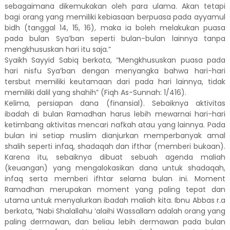
sebagaimana dikemukakan oleh para ulama. Akan tetapi
bagi orang yang memiliki kebiasaan berpuasa pada ayyamul
bidh (tanggal 14, 15, 16), maka ia boleh melakukan puasa
pada bulan Sya’ban seperti bulan-bulan lainnya tanpa
mengkhususkan hari itu saja.”
Syaikh Sayyid Sabiq berkata, “Mengkhususkan puasa pada
hari nisfu Sya’ban dengan menyangka bahwa hari-hari
tersbut memiliki keutamaan dari pada hari lainnya, tidak
memiliki dalil yang shahih” (Fiqh As-Sunnah: 1/416).
Kelima, persiapan dana (finansial). Sebaiknya aktivitas
ibadah di bulan Ramadhan harus lebih mewarnai hari-hari
ketimbang aktivitas mencari nafkah atau yang lainnya. Pada
bulan ini setiap muslim dianjurkan memperbanyak amal
shalih seperti infaq, shadaqah dan ifthar (memberi bukaan).
Karena itu, sebaiknya dibuat sebuah agenda maliah
(keuangan) yang mengalokasikan dana untuk shadaqah,
infaq serta memberi ifhtar selama bulan ini. Moment
Ramadhan merupakan moment yang paling tepat dan
utama untuk menyalurkan ibadah maliah kita. Ibnu Abbas r.a
berkata, ”Nabi Shalallahu ‘alaihi Wassallam adalah orang yang
paling dermawan, dan beliau lebih dermawan pada bulan