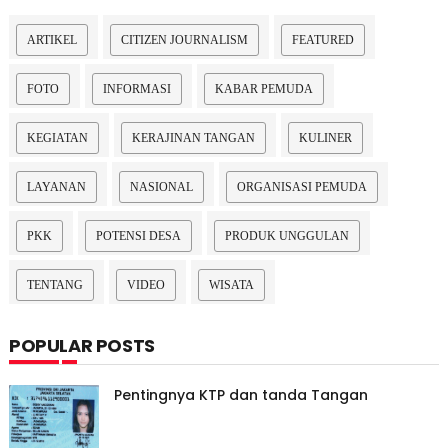
ARTIKEL
CITIZEN JOURNALISM
FEATURED
FOTO
INFORMASI
KABAR PEMUDA
KEGIATAN
KERAJINAN TANGAN
KULINER
LAYANAN
NASIONAL
ORGANISASI PEMUDA
PKK
POTENSI DESA
PRODUK UNGGULAN
TENTANG
VIDEO
WISATA
POPULAR POSTS
Pentingnya KTP dan tanda Tangan