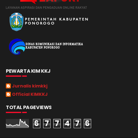
PEWARTA KIM KKJ
Jurnalis kimkkj
Official KIMKKJ
TOTAL PAGEVIEWS
6
7
7
4
7
6