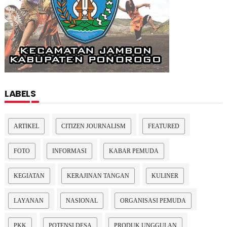
LABELS
ARTIKEL
CITIZEN JOURNALISM
FEATURED
FOTO
INFORMASI
KABAR PEMUDA
KEGIATAN
KERAJINAN TANGAN
KULINER
LAYANAN
NASIONAL
ORGANISASI PEMUDA
PKK
POTENSI DESA
PRODUK UNGGULAN