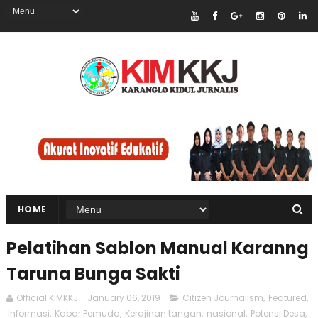
HOME
Pelatihan Sablon Manual Karanng
Taruna Bunga Sakti
Official KIMKKJ
January 06, 2019
Citizen Journalism
,
Featured
,
Informasi
,
Kabar Pemuda
,
Kerajinan tangan
,
nasional
,
Potensi Desa
,