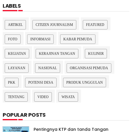
LABELS
ARTIKEL
CITIZEN JOURNALISM
FEATURED
FOTO
INFORMASI
KABAR PEMUDA
KEGIATAN
KERAJINAN TANGAN
KULINER
LAYANAN
NASIONAL
ORGANISASI PEMUDA
PKK
POTENSI DESA
PRODUK UNGGULAN
TENTANG
VIDEO
WISATA
POPULAR POSTS
Pentingnya KTP dan tanda Tangan