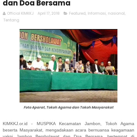
dan Doa Bersama
Official KIMKKJ
April 17, 2018
Featured
,
Informasi
,
nasional
,
Tentang
Foto Aparat, Tokoh Agama dan Tokoh Masyarakat
KIMKKJ.or.id - MUSPIKA Kecamatan Jambon, Tokoh Agama
beserta Masyarakat, mengadakaan acara bernuansa keagamaan
yakni Jambon Bersholawat dan Doa Bersama, bertempat di