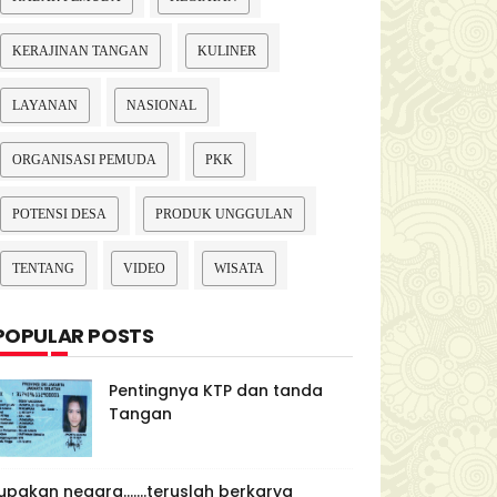
KERAJINAN TANGAN
KULINER
LAYANAN
NASIONAL
ORGANISASI PEMUDA
PKK
POTENSI DESA
PRODUK UNGGULAN
TENTANG
VIDEO
WISATA
POPULAR POSTS
Pentingnya KTP dan tanda
Tangan
upakan negara.......teruslah berkarya