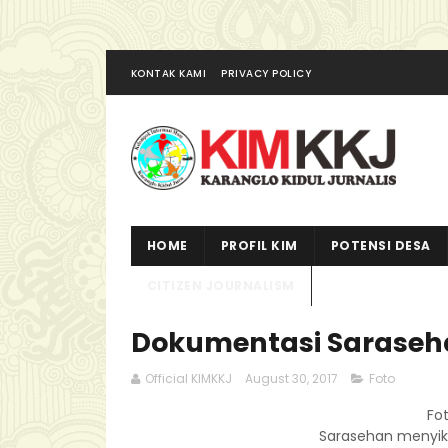
KONTAK KAMI
PRIVACY POLICY
HOME
PROFIL KIM
POTENSI DESA
CITIZEN JOURNALISM
Dokumentasi Saraseha
Official KIMKKJ
August 30, 2017
Foto
Fo
Sarasehan menyika