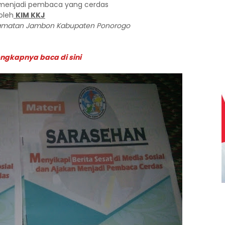
 menjadi pembaca yang cerdas
oleh
KIM KKJ
ecamatan Jambon Kabupaten Ponorogo
engkapnya baca di sini