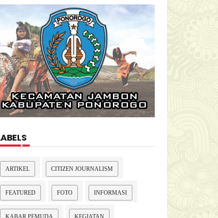
LABELS
ARTIKEL
CITIZEN JOURNALISM
FEATURED
FOTO
INFORMASI
KABAR PEMUDA
KEGIATAN