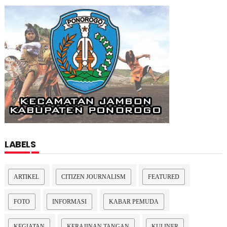
LABELS
ARTIKEL
CITIZEN JOURNALISM
FEATURED
FOTO
INFORMASI
KABAR PEMUDA
KEGIATAN
KERAJINAN TANGAN
KULINER