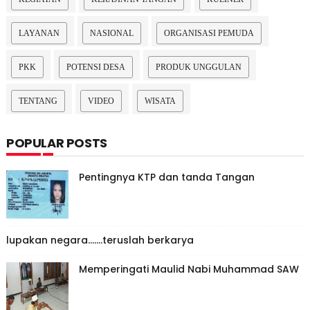
LAYANAN
NASIONAL
ORGANISASI PEMUDA
PKK
POTENSI DESA
PRODUK UNGGULAN
TENTANG
VIDEO
WISATA
POPULAR POSTS
Pentingnya KTP dan tanda Tangan
lupakan negara.......teruslah berkarya
Memperingati Maulid Nabi Muhammad SAW