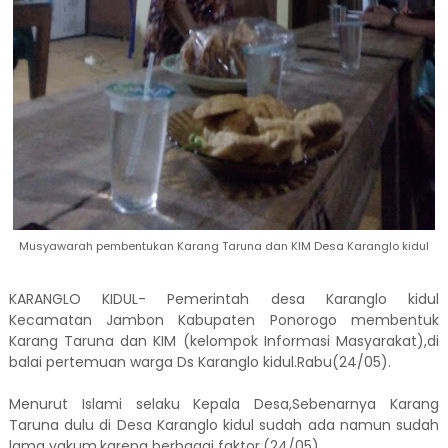
Musyawarah pembentukan Karang Taruna dan KIM Desa Karanglo kidul
KARANGLO KIDUL- Pemerintah desa Karanglo kidul
Kecamatan Jambon Kabupaten Ponorogo membentuk
Karang Taruna dan KIM (kelompok Informasi Masyarakat),di
balai pertemuan warga Ds Karanglo kidul.Rabu(24/05).
Menurut Islami selaku Kepala Desa,Sebenarnya Karang
Taruna dulu di Desa Karanglo kidul sudah ada namun sudah
lama vakum,karena berbagai faktor.(24/05).