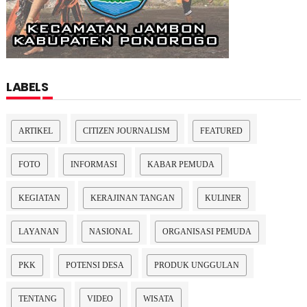
LABELS
ARTIKEL
CITIZEN JOURNALISM
FEATURED
FOTO
INFORMASI
KABAR PEMUDA
KEGIATAN
KERAJINAN TANGAN
KULINER
LAYANAN
NASIONAL
ORGANISASI PEMUDA
PKK
POTENSI DESA
PRODUK UNGGULAN
TENTANG
VIDEO
WISATA