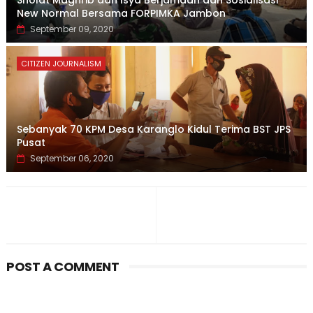
Sholat Maghrib dan Isya Berjamaah dan Sosialisasi
New Normal Bersama FORPIMKA Jambon
September 09, 2020
CITIZEN JOURNALISM
Sebanyak 70 KPM Desa Karanglo Kidul Terima BST JPS
Pusat
September 06, 2020
POST A COMMENT