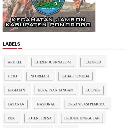
LABELS
ARTIKEL
CITIZEN JOURNALISM
FEATURED
FOTO
INFORMASI
KABAR PEMUDA
KEGIATAN
KERAJINAN TANGAN
KULINER
LAYANAN
NASIONAL
ORGANISASI PEMUDA
PKK
POTENSI DESA
PRODUK UNGGULAN