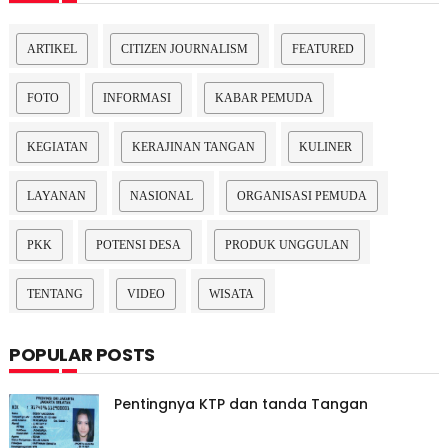
ARTIKEL
CITIZEN JOURNALISM
FEATURED
FOTO
INFORMASI
KABAR PEMUDA
KEGIATAN
KERAJINAN TANGAN
KULINER
LAYANAN
NASIONAL
ORGANISASI PEMUDA
PKK
POTENSI DESA
PRODUK UNGGULAN
TENTANG
VIDEO
WISATA
POPULAR POSTS
Pentingnya KTP dan tanda Tangan