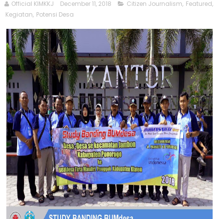
Official KIMKKJ
December 11, 2018
Citizen Journalism
,
Featured
,
Kegiatan
,
Potensi Desa