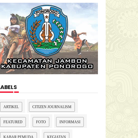
LABELS
ARTIKEL
CITIZEN JOURNALISM
FEATURED
FOTO
INFORMASI
KABAR PEMUDA
KEGIATAN