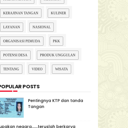
KERAJINAN TANGAN
KULINER
LAYANAN
NASIONAL
ORGANISASI PEMUDA
PKK
POTENSI DESA
PRODUK UNGGULAN
TENTANG
VIDEO
WISATA
POPULAR POSTS
Pentingnya KTP dan tanda
Tangan
upakan negara.......teruslah berkarya