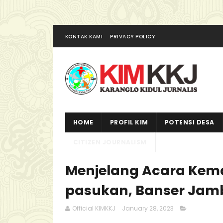
KONTAK KAMI
PRIVACY POLICY
HOME
PROFIL KIM
POTENSI DESA
CITIZEN JOURNALISM
Menjelang Acara Kema
pasukan, Banser Jamb
Official KIMKKJ
January 28, 2023