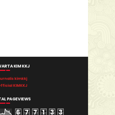
ARTA KIM KKJ
urnalis kimkkj
fficial KIMKKJ
TAL PAGEVIEWS
6
7
7
1
3
3