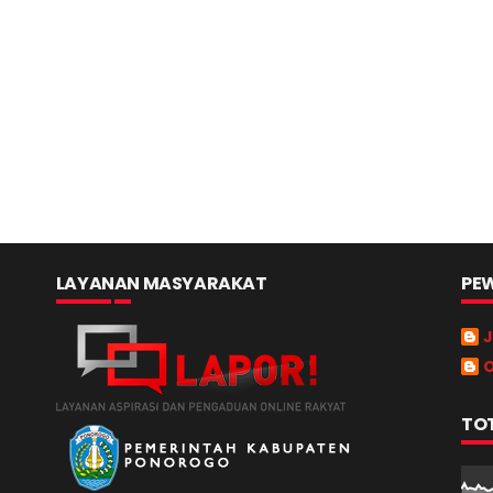
LAYANAN MASYARAKAT
PEW
J
O
TO