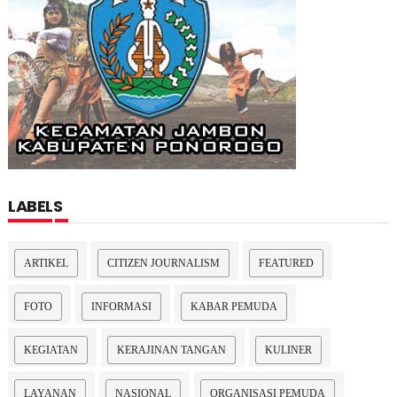
LABELS
ARTIKEL
CITIZEN JOURNALISM
FEATURED
FOTO
INFORMASI
KABAR PEMUDA
KEGIATAN
KERAJINAN TANGAN
KULINER
LAYANAN
NASIONAL
ORGANISASI PEMUDA