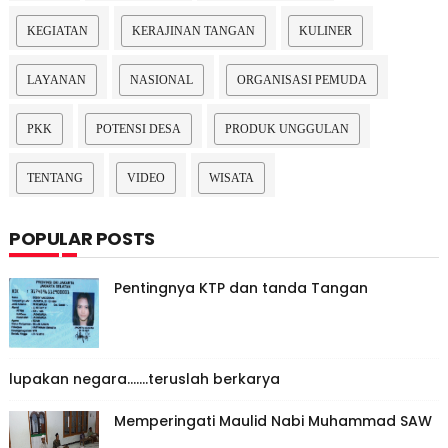
KEGIATAN
KERAJINAN TANGAN
KULINER
LAYANAN
NASIONAL
ORGANISASI PEMUDA
PKK
POTENSI DESA
PRODUK UNGGULAN
TENTANG
VIDEO
WISATA
POPULAR POSTS
Pentingnya KTP dan tanda Tangan
lupakan negara.......teruslah berkarya
Memperingati Maulid Nabi Muhammad SAW