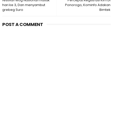
festival reog Nasional masuk
Percepat Registrasi Kim Di
hari ke 3, Dan menyambut
Ponorogo, Kominfo Adakan
grebeg Suro
Bimtek
POST A COMMENT