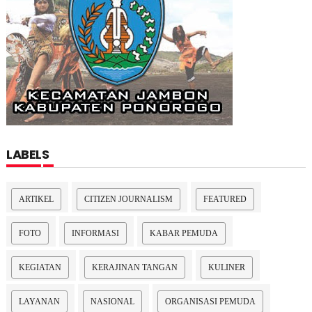
LABELS
ARTIKEL
CITIZEN JOURNALISM
FEATURED
FOTO
INFORMASI
KABAR PEMUDA
KEGIATAN
KERAJINAN TANGAN
KULINER
LAYANAN
NASIONAL
ORGANISASI PEMUDA