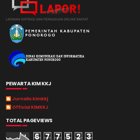
PEWARTA KIM KKJ
Jurnalis kimkkj
Official KIMKKJ
TOTAL PAGEVIEWS
6
7
7
5
2
3