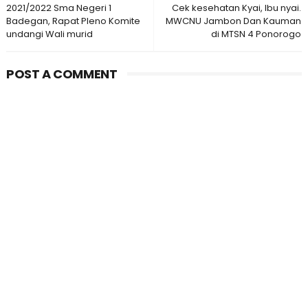
2021/2022 Sma Negeri 1
Cek kesehatan Kyai, Ibu nyai.
Badegan, Rapat Pleno Komite
MWCNU Jambon Dan Kauman
undangi Wali murid
di MTSN 4 Ponorogo
POST A COMMENT