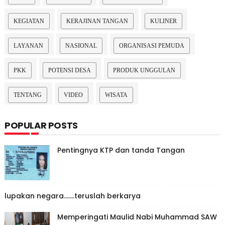
KEGIATAN
KERAJINAN TANGAN
KULINER
LAYANAN
NASIONAL
ORGANISASI PEMUDA
PKK
POTENSI DESA
PRODUK UNGGULAN
TENTANG
VIDEO
WISATA
POPULAR POSTS
Pentingnya KTP dan tanda Tangan
lupakan negara.......teruslah berkarya
Memperingati Maulid Nabi Muhammad SAW