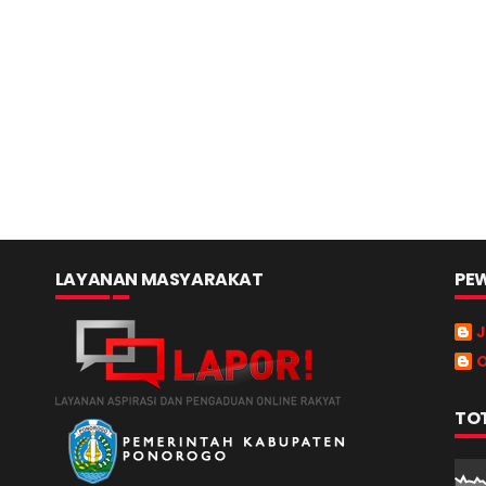
LAYANAN MASYARAKAT
PEW
J
O
TO