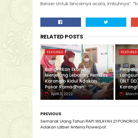
Banser Untuk lancarnya acara, imbuhnya“. *b
RELATED POSTS
FEATURED
FEATURED
Bangkitkan Ekonomi
Penyalu
Menjelang Lebaran, Pemdes
Langsun
Karanglo Kidul Adakan
(BLT DD
Pasar Ramadhan
Karangl
April 11, 2022
March 
PREVIOUS
Semarak Ulang Tahun RAPI WILAYAH 21 PONORO
Adakan Latber Antena Flowerpot