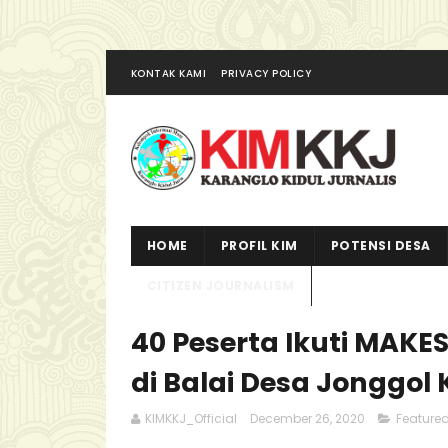
KONTAK KAMI
PRIVACY POLICY
HOME
PROFIL KIM
POTENSI DESA
CITIZEN JOURNALISM
40 Peserta Ikuti MAK
di Balai Desa Jonggo
KIMKKJ_Official
December 26, 2020
Feature