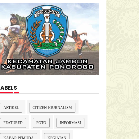
LABELS
ARTIKEL
CITIZEN JOURNALISM
FEATURED
FOTO
INFORMASI
KABAR PEMUDA
KEGIATAN