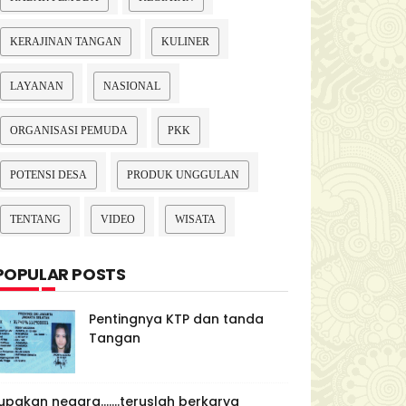
KERAJINAN TANGAN
KULINER
LAYANAN
NASIONAL
ORGANISASI PEMUDA
PKK
POTENSI DESA
PRODUK UNGGULAN
TENTANG
VIDEO
WISATA
POPULAR POSTS
Pentingnya KTP dan tanda
Tangan
upakan negara.......teruslah berkarya