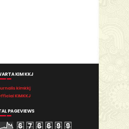
ARTA KIM KKJ
urnalis kimkkj
fficial KIMKKJ
TAL PAGEVIEWS
6
7
6
6
9
9