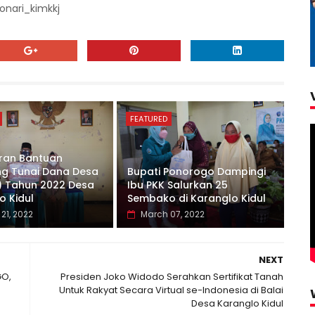
onari_kimkkj
FEATURED
ran Bantuan
g Tunai Dana Desa
Bupati Ponorogo Dampingi
) Tahun 2022 Desa
Ibu PKK Salurkan 25
o Kidul
Sembako di Karanglo Kidul
21, 2022
March 07, 2022
NEXT
GO,
Presiden Joko Widodo Serahkan Sertifikat Tanah
Untuk Rakyat Secara Virtual se-Indonesia di Balai
Desa Karanglo Kidul