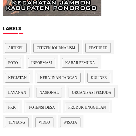
LABELS
ARTIKEL
CITIZEN JOURNALISM
FEATURED
FOTO
INFORMASI
KABAR PEMUDA
KEGIATAN
KERAJINAN TANGAN
KULINER
LAYANAN
NASIONAL
ORGANISASI PEMUDA
PKK
POTENSI DESA
PRODUK UNGGULAN
TENTANG
VIDEO
WISATA