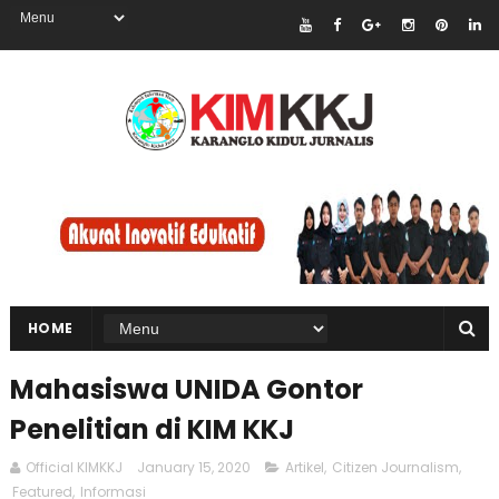
HOME
Mahasiswa UNIDA Gontor
Penelitian di KIM KKJ
Official KIMKKJ
January 15, 2020
Artikel
,
Citizen Journalism
,
Featured
,
Informasi