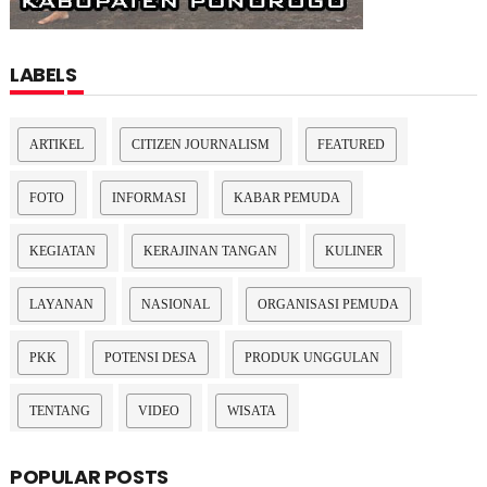
LABELS
ARTIKEL
CITIZEN JOURNALISM
FEATURED
FOTO
INFORMASI
KABAR PEMUDA
KEGIATAN
KERAJINAN TANGAN
KULINER
LAYANAN
NASIONAL
ORGANISASI PEMUDA
PKK
POTENSI DESA
PRODUK UNGGULAN
TENTANG
VIDEO
WISATA
POPULAR POSTS