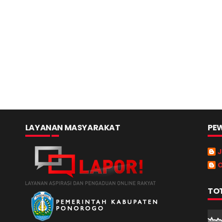
LAYANAN MASYARAKAT
PEW
J
O
TO