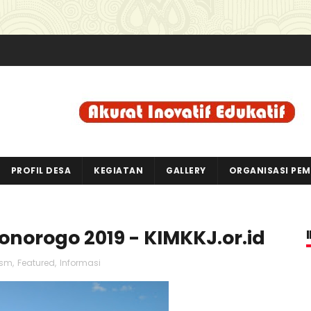
PROFIL DESA
KEGIATAN
GALLERY
ORGANISASI PE
onorogo 2019 - KIMKKJ.or.id
ism
,
Featured
,
Informasi