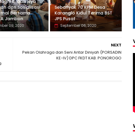
Maghrib dan Isya
ah dan Sosialisasi
Sebanyak 70 KPM Desa
rmal Bersama
Karanglo Kidul Terima BST
KA Jambon
JPS Pusat
ber 09, 2020
September 06, 2020
NEXT
Pekan Olahraga dan Seni Antar Diniyah (PORSADIN
KE-IV) DPC FKDT KAB. PONOROGO
9