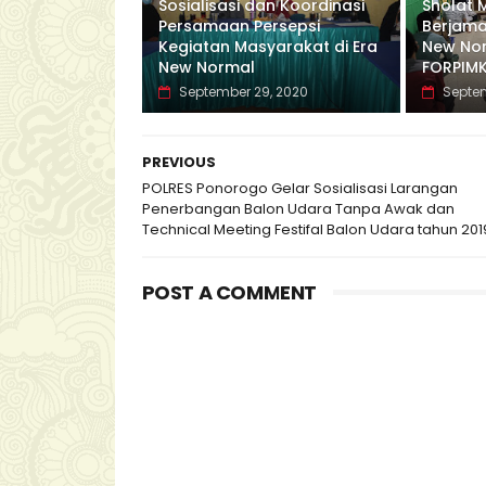
Sosialisasi dan Koordinasi
Sholat 
Persamaan Persepsi
Berjama
Kegiatan Masyarakat di Era
New No
New Normal
FORPIM
September 29, 2020
Septem
PREVIOUS
POLRES Ponorogo Gelar Sosialisasi Larangan
Penerbangan Balon Udara Tanpa Awak dan
Technical Meeting Festifal Balon Udara tahun 201
POST A COMMENT