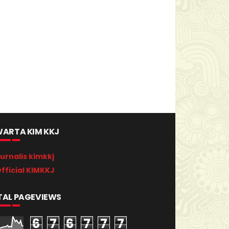
ARTA KIM KKJ
urnalis kimkkj
fficial KIMKKJ
TAL PAGEVIEWS
6
7
6
7
7
7