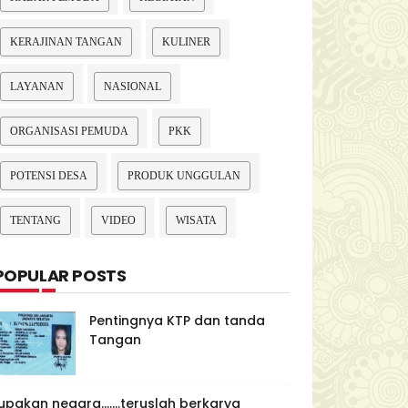
KERAJINAN TANGAN
KULINER
LAYANAN
NASIONAL
ORGANISASI PEMUDA
PKK
POTENSI DESA
PRODUK UNGGULAN
TENTANG
VIDEO
WISATA
POPULAR POSTS
Pentingnya KTP dan tanda
Tangan
upakan negara.......teruslah berkarya