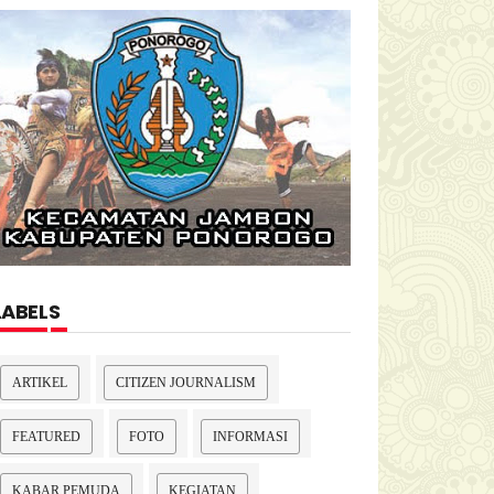
LABELS
ARTIKEL
CITIZEN JOURNALISM
FEATURED
FOTO
INFORMASI
KABAR PEMUDA
KEGIATAN