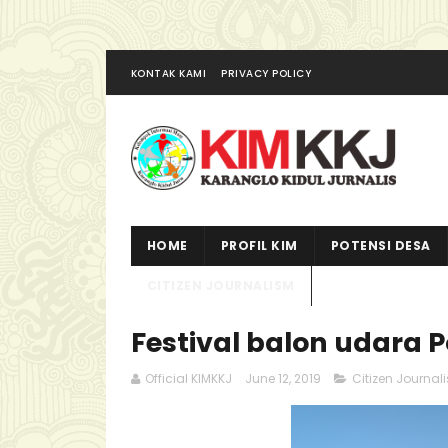
KONTAK KAMI
PRIVACY POLICY
HOME
PROFIL KIM
POTENSI DESA
CITIZEN JOURNALISM
Festival balon udara P
Official KIMKKJ
June 12, 2019
Citizen Journal