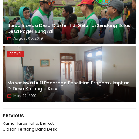
Bursa Inovasi Desa Cluster 1 di Gelar di Sendang Bulus
Desa Pager Bungkal
August 05, 2019
ARTIKEL
Mahasiswa IAIN Ponorogo Penelitian Progam Jimpitan
Di Desa Karanglo Kidul
May 27, 2019
PREVIOUS
Kamu Harus Tahu, Berikut
Ulasan Tentang Dana Desa