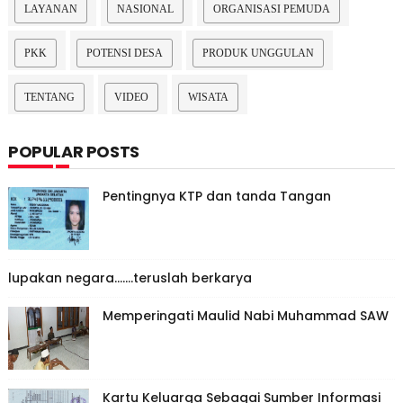
LAYANAN
NASIONAL
ORGANISASI PEMUDA
PKK
POTENSI DESA
PRODUK UNGGULAN
TENTANG
VIDEO
WISATA
POPULAR POSTS
Pentingnya KTP dan tanda Tangan
lupakan negara.......teruslah berkarya
Memperingati Maulid Nabi Muhammad SAW
Kartu Keluarga Sebagai Sumber Informasi