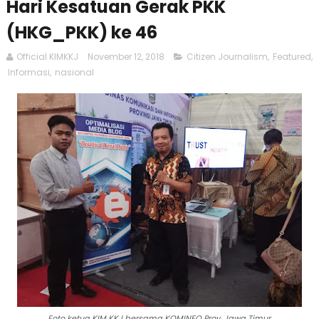
Hari Kesatuan Gerak PKK
(HKG_PKK) ke 46
Official KIMKKJ
November 12, 2018
Citizen Journalism
,
Featured
,
Informasi
,
nasional
Foto ketua KIM KKJ bersama KOMINFO Prov. Jawa Timur