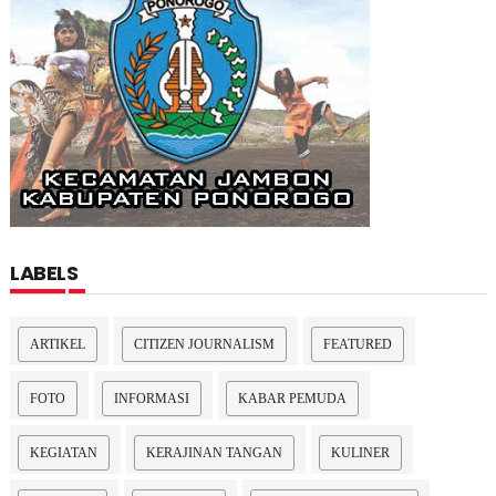
LABELS
ARTIKEL
CITIZEN JOURNALISM
FEATURED
FOTO
INFORMASI
KABAR PEMUDA
KEGIATAN
KERAJINAN TANGAN
KULINER