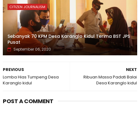
CITIZEN JOURNALISM
Sebanyak 70 KPM Desa Karanglo Kidul Terima BST JPS
Pusat
September 06, 2020
PREVIOUS
NEXT
Lomba Hias Tumpeng Desa
Ribuan Massa Padati Balai
Karanglo kidul
Desa Karanglo kidul
POST A COMMENT