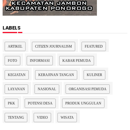
LABELS
ARTIKEL
CITIZEN JOURNALISM
FEATURED
FOTO
INFORMASI
KABAR PEMUDA
KEGIATAN
KERAJINAN TANGAN
KULINER
LAYANAN
NASIONAL
ORGANISASI PEMUDA
PKK
POTENSI DESA
PRODUK UNGGULAN
TENTANG
VIDEO
WISATA