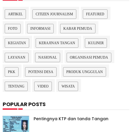
ARTIKEL
CITIZEN JOURNALISM
FEATURED
FOTO
INFORMASI
KABAR PEMUDA
KEGIATAN
KERAJINAN TANGAN
KULINER
LAYANAN
NASIONAL
ORGANISASI PEMUDA
PKK
POTENSI DESA
PRODUK UNGGULAN
TENTANG
VIDEO
WISATA
POPULAR POSTS
Pentingnya KTP dan tanda Tangan