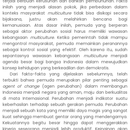
terjadi berbuah kerusuhan dan bahkan pembunuhan. Fakta
inilah yang menjadi alasan pokok, jika perbedaan dalam
konteks masyarakat
multiculture
tidak bisa disikapi secara
bijaksana, justru akan melahirkan bencana bagi
kemanusiaan. Atas dasar inilah, pemuda yang berperan
sebagai aktor perubahan sosial harus memiliki wawasan
kebangsaan
multiculture
. Ketika pemerintah tidak mampu
mengontrol masyarakat, pemuda memainkan peranannya
sebagai kontrol sosial yang efektif. Oleh karena itu, sudah
sepantasnya wawasan kebangsaan
multiculture
menjadi
agenda besar bagi bangsa Indonesia dalam mewujudkan
konsep kehidupan yang berkeadilan dan demokratis.
Dari fakta-fakta yang dijelaskan sebelumnya, telah
terbukti bahwa pemuda merupakan pilar penting sebagai
agent of change
(agen perubahan) dalam membangun
Indonesia menjadi negara yang aman, maju dan berkualitas
di mata Internasional. Perubahan menjadi indikator suatu
keberhasilan terhadap sebuah gerakan pemuda. Perubahan
menjadi sebuah kata yang memiliki daya magis yang sangat
kuat sehingga membuat gentar orang yang mendengarnya.
Kekuatannya begitu besar hingga dapat menggerakkan
kinerja seseorang menjadi lebih produktif. Keinginan akan