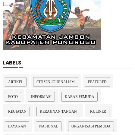
LABELS
ARTIKEL
CITIZEN JOURNALISM
FEATURED
FOTO
INFORMASI
KABAR PEMUDA
KEGIATAN
KERAJINAN TANGAN
KULINER
LAYANAN
NASIONAL
ORGANISASI PEMUDA