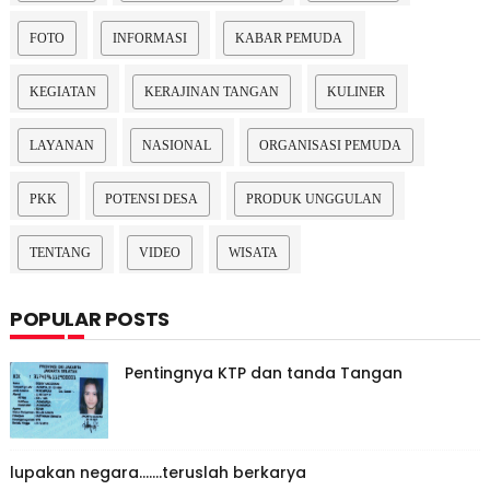
FOTO
INFORMASI
KABAR PEMUDA
KEGIATAN
KERAJINAN TANGAN
KULINER
LAYANAN
NASIONAL
ORGANISASI PEMUDA
PKK
POTENSI DESA
PRODUK UNGGULAN
TENTANG
VIDEO
WISATA
POPULAR POSTS
Pentingnya KTP dan tanda Tangan
lupakan negara.......teruslah berkarya